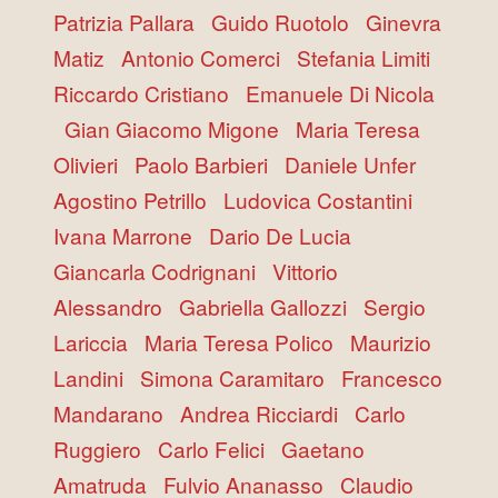
Patrizia Pallara
Guido Ruotolo
Ginevra
Matiz
Antonio Comerci
Stefania Limiti
Riccardo Cristiano
Emanuele Di Nicola
Gian Giacomo Migone
Maria Teresa
Olivieri
Paolo Barbieri
Daniele Unfer
Agostino Petrillo
Ludovica Costantini
Ivana Marrone
Dario De Lucia
Giancarla Codrignani
Vittorio
Alessandro
Gabriella Gallozzi
Sergio
Lariccia
Maria Teresa Polico
Maurizio
Landini
Simona Caramitaro
Francesco
Mandarano
Andrea Ricciardi
Carlo
Ruggiero
Carlo Felici
Gaetano
Amatruda
Fulvio Ananasso
Claudio