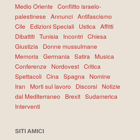
Medio Oriente
Conflitto israelo-
palestinese
Annunci
Antifascismo
Cile
Edizioni Speciali
Ustica
Affitti
Dibattiti
Tunisia
Incontri
Chiesa
Giustizia
Donne mussulmane
Memoria
Germania
Satira
Musica
Conferenze
Nordovest
Critica
Spettacoli
Cina
Spagna
Nomine
Iran
Morti sul lavoro
Discorsi
Notizie
dal Mediterraneo
Brexit
Sudamerica
Interventi
SITI AMICI