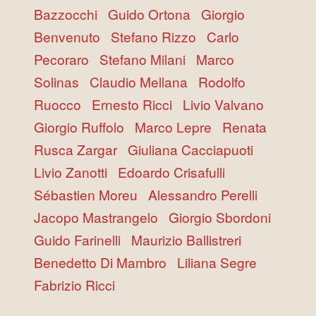
Bazzocchi
Guido Ortona
Giorgio
Benvenuto
Stefano Rizzo
Carlo
Pecoraro
Stefano Milani
Marco
Solinas
Claudio Mellana
Rodolfo
Ruocco
Ernesto Ricci
Livio Valvano
Giorgio Ruffolo
Marco Lepre
Renata
Rusca Zargar
Giuliana Cacciapuoti
Livio Zanotti
Edoardo Crisafulli
Sébastien Moreu
Alessandro Perelli
Jacopo Mastrangelo
Giorgio Sbordoni
Guido Farinelli
Maurizio Ballistreri
Benedetto Di Mambro
Liliana Segre
Fabrizio Ricci