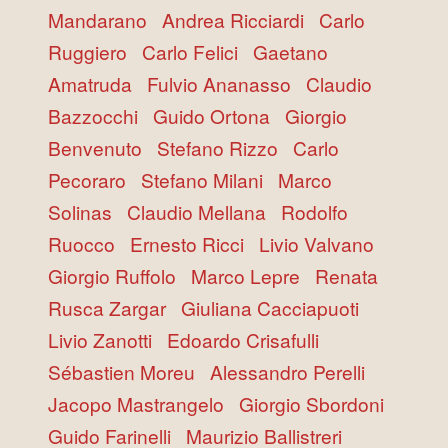
Mandarano
Andrea Ricciardi
Carlo
Ruggiero
Carlo Felici
Gaetano
Amatruda
Fulvio Ananasso
Claudio
Bazzocchi
Guido Ortona
Giorgio
Benvenuto
Stefano Rizzo
Carlo
Pecoraro
Stefano Milani
Marco
Solinas
Claudio Mellana
Rodolfo
Ruocco
Ernesto Ricci
Livio Valvano
Giorgio Ruffolo
Marco Lepre
Renata
Rusca Zargar
Giuliana Cacciapuoti
Livio Zanotti
Edoardo Crisafulli
Sébastien Moreu
Alessandro Perelli
Jacopo Mastrangelo
Giorgio Sbordoni
Guido Farinelli
Maurizio Ballistreri