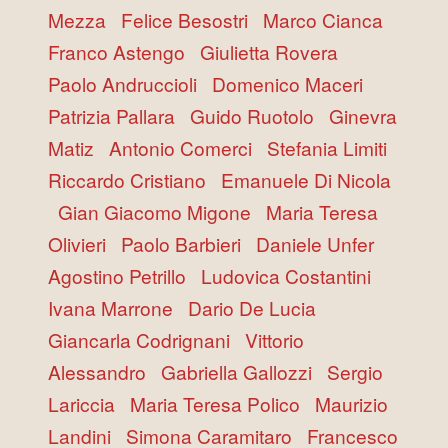
Mezza
Felice Besostri
Marco Cianca
Franco Astengo
Giulietta Rovera
Paolo Andruccioli
Domenico Maceri
Patrizia Pallara
Guido Ruotolo
Ginevra
Matiz
Antonio Comerci
Stefania Limiti
Riccardo Cristiano
Emanuele Di Nicola
Gian Giacomo Migone
Maria Teresa
Olivieri
Paolo Barbieri
Daniele Unfer
Agostino Petrillo
Ludovica Costantini
Ivana Marrone
Dario De Lucia
Giancarla Codrignani
Vittorio
Alessandro
Gabriella Gallozzi
Sergio
Lariccia
Maria Teresa Polico
Maurizio
Landini
Simona Caramitaro
Francesco