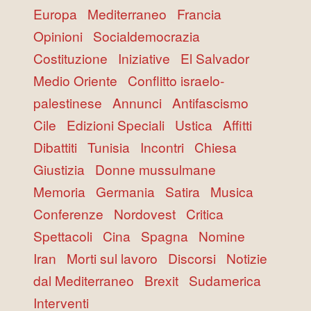
Europa
Mediterraneo
Francia
Opinioni
Socialdemocrazia
Costituzione
Iniziative
El Salvador
Medio Oriente
Conflitto israelo-
palestinese
Annunci
Antifascismo
Cile
Edizioni Speciali
Ustica
Affitti
Dibattiti
Tunisia
Incontri
Chiesa
Giustizia
Donne mussulmane
Memoria
Germania
Satira
Musica
Conferenze
Nordovest
Critica
Spettacoli
Cina
Spagna
Nomine
Iran
Morti sul lavoro
Discorsi
Notizie
dal Mediterraneo
Brexit
Sudamerica
Interventi