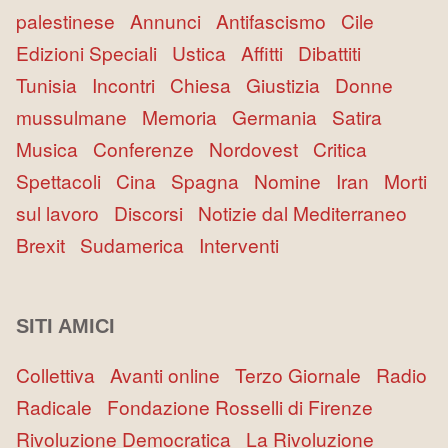
palestinese
Annunci
Antifascismo
Cile
Edizioni Speciali
Ustica
Affitti
Dibattiti
Tunisia
Incontri
Chiesa
Giustizia
Donne
mussulmane
Memoria
Germania
Satira
Musica
Conferenze
Nordovest
Critica
Spettacoli
Cina
Spagna
Nomine
Iran
Morti
sul lavoro
Discorsi
Notizie dal Mediterraneo
Brexit
Sudamerica
Interventi
SITI AMICI
Collettiva
Avanti online
Terzo Giornale
Radio
Radicale
Fondazione Rosselli di Firenze
Rivoluzione Democratica
La Rivoluzione