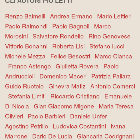
GLI AUTORI PIÙ LETTI
Renzo Balmelli
Andrea Ermano
Mario Lettieri
Paolo Raimondi
Paolo Bagnoli
Marco
Morosini
Salvatore Rondello
Rino Genovese
Vittorio Bonanni
Roberta Lisi
Stefano Iucci
Michele Mezza
Felice Besostri
Marco Cianca
Franco Astengo
Giulietta Rovera
Paolo
Andruccioli
Domenico Maceri
Patrizia Pallara
Guido Ruotolo
Ginevra Matiz
Antonio Comerci
Stefania Limiti
Riccardo Cristiano
Emanuele
Di Nicola
Gian Giacomo Migone
Maria Teresa
Olivieri
Paolo Barbieri
Daniele Unfer
Agostino Petrillo
Ludovica Costantini
Ivana
Marrone
Dario De Lucia
Giancarla Codrignani