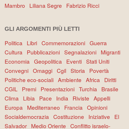
Mambro
Liliana Segre
Fabrizio Ricci
GLI ARGOMENTI PIÙ LETTI
Politica
Libri
Commemorazioni
Guerra
Cultura
Pubblicazioni
Segnalazioni
Migranti
Economia
Geopolitica
Eventi
Stati Uniti
Convegni
Omaggi
Cgil
Storia
Povertà
Politiche eco-sociali
Ambiente
Africa
Diritti
CGIL
Premi
Presentazioni
Turchia
Brasile
Clima
Libia
Pace
India
Riviste
Appelli
Europa
Mediterraneo
Francia
Opinioni
Socialdemocrazia
Costituzione
Iniziative
El
Salvador
Medio Oriente
Conflitto israelo-