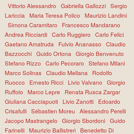
Vittorio Alessandro
Gabriella Gallozzi
Sergio
Lariccia
Maria Teresa Polico
Maurizio Landini
Simona Caramitaro
Francesco Mandarano
Andrea Ricciardi
Carlo Ruggiero
Carlo Felici
Gaetano Amatruda
Fulvio Ananasso
Claudio
Bazzocchi
Guido Ortona
Giorgio Benvenuto
Stefano Rizzo
Carlo Pecoraro
Stefano Milani
Marco Solinas
Claudio Mellana
Rodolfo
Ruocco
Ernesto Ricci
Livio Valvano
Giorgio
Ruffolo
Marco Lepre
Renata Rusca Zargar
Giuliana Cacciapuoti
Livio Zanotti
Edoardo
Crisafulli
Sébastien Moreu
Alessandro Perelli
Jacopo Mastrangelo
Giorgio Sbordoni
Guido
Farinelli
Maurizio Ballistreri
Benedetto Di