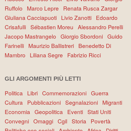
Ruffolo
Marco Lepre
Renata Rusca Zargar
Giuliana Cacciapuoti
Livio Zanotti
Edoardo
Crisafulli
Sébastien Moreu
Alessandro Perelli
Jacopo Mastrangelo
Giorgio Sbordoni
Guido
Farinelli
Maurizio Ballistreri
Benedetto Di
Mambro
Liliana Segre
Fabrizio Ricci
GLI ARGOMENTI PIÙ LETTI
Politica
Libri
Commemorazioni
Guerra
Cultura
Pubblicazioni
Segnalazioni
Migranti
Economia
Geopolitica
Eventi
Stati Uniti
Convegni
Omaggi
Cgil
Storia
Povertà
Politiche eco-sociali
Ambiente
Africa
Diritti