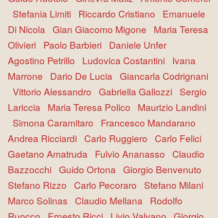
Stefania Limiti
Riccardo Cristiano
Emanuele
Di Nicola
Gian Giacomo Migone
Maria Teresa
Olivieri
Paolo Barbieri
Daniele Unfer
Agostino Petrillo
Ludovica Costantini
Ivana
Marrone
Dario De Lucia
Giancarla Codrignani
Vittorio Alessandro
Gabriella Gallozzi
Sergio
Lariccia
Maria Teresa Polico
Maurizio Landini
Simona Caramitaro
Francesco Mandarano
Andrea Ricciardi
Carlo Ruggiero
Carlo Felici
Gaetano Amatruda
Fulvio Ananasso
Claudio
Bazzocchi
Guido Ortona
Giorgio Benvenuto
Stefano Rizzo
Carlo Pecoraro
Stefano Milani
Marco Solinas
Claudio Mellana
Rodolfo
Ruocco
Ernesto Ricci
Livio Valvano
Giorgio