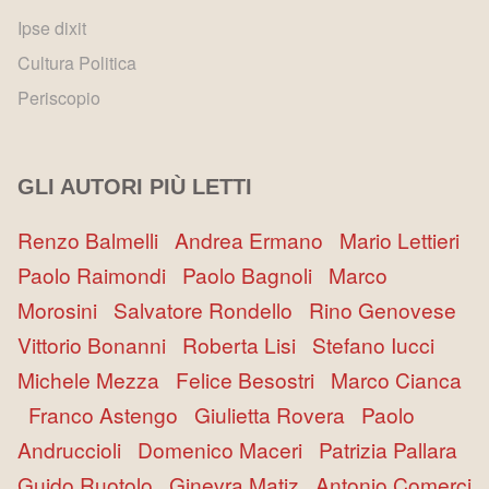
Ipse dixit
Cultura Politica
Periscopio
GLI AUTORI PIÙ LETTI
Renzo Balmelli
Andrea Ermano
Mario Lettieri
Paolo Raimondi
Paolo Bagnoli
Marco
Morosini
Salvatore Rondello
Rino Genovese
Vittorio Bonanni
Roberta Lisi
Stefano Iucci
Michele Mezza
Felice Besostri
Marco Cianca
Franco Astengo
Giulietta Rovera
Paolo
Andruccioli
Domenico Maceri
Patrizia Pallara
Guido Ruotolo
Ginevra Matiz
Antonio Comerci