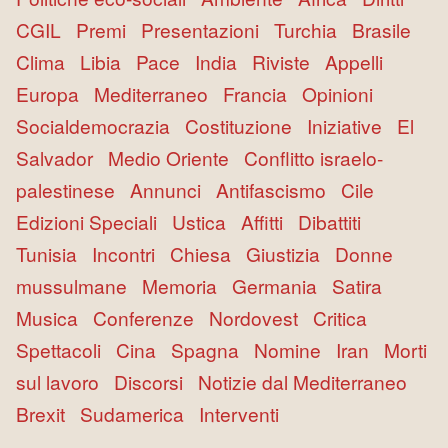
CGIL
Premi
Presentazioni
Turchia
Brasile
Clima
Libia
Pace
India
Riviste
Appelli
Europa
Mediterraneo
Francia
Opinioni
Socialdemocrazia
Costituzione
Iniziative
El
Salvador
Medio Oriente
Conflitto israelo-
palestinese
Annunci
Antifascismo
Cile
Edizioni Speciali
Ustica
Affitti
Dibattiti
Tunisia
Incontri
Chiesa
Giustizia
Donne
mussulmane
Memoria
Germania
Satira
Musica
Conferenze
Nordovest
Critica
Spettacoli
Cina
Spagna
Nomine
Iran
Morti
sul lavoro
Discorsi
Notizie dal Mediterraneo
Brexit
Sudamerica
Interventi