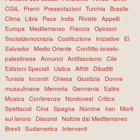
CGIL
Premi
Presentazioni
Turchia
Brasile
Clima
Libia
Pace
India
Riviste
Appelli
Europa
Mediterraneo
Francia
Opinioni
Socialdemocrazia
Costituzione
Iniziative
El
Salvador
Medio Oriente
Conflitto israelo-
palestinese
Annunci
Antifascismo
Cile
Edizioni Speciali
Ustica
Affitti
Dibattiti
Tunisia
Incontri
Chiesa
Giustizia
Donne
mussulmane
Memoria
Germania
Satira
Musica
Conferenze
Nordovest
Critica
Spettacoli
Cina
Spagna
Nomine
Iran
Morti
sul lavoro
Discorsi
Notizie dal Mediterraneo
Brexit
Sudamerica
Interventi