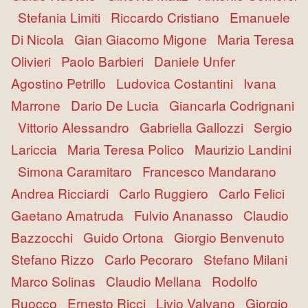
Stefania Limiti
Riccardo Cristiano
Emanuele
Di Nicola
Gian Giacomo Migone
Maria Teresa
Olivieri
Paolo Barbieri
Daniele Unfer
Agostino Petrillo
Ludovica Costantini
Ivana
Marrone
Dario De Lucia
Giancarla Codrignani
Vittorio Alessandro
Gabriella Gallozzi
Sergio
Lariccia
Maria Teresa Polico
Maurizio Landini
Simona Caramitaro
Francesco Mandarano
Andrea Ricciardi
Carlo Ruggiero
Carlo Felici
Gaetano Amatruda
Fulvio Ananasso
Claudio
Bazzocchi
Guido Ortona
Giorgio Benvenuto
Stefano Rizzo
Carlo Pecoraro
Stefano Milani
Marco Solinas
Claudio Mellana
Rodolfo
Ruocco
Ernesto Ricci
Livio Valvano
Giorgio