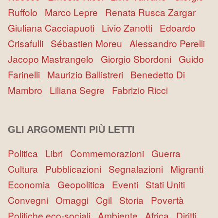
Ruffolo
Marco Lepre
Renata Rusca Zargar
Giuliana Cacciapuoti
Livio Zanotti
Edoardo
Crisafulli
Sébastien Moreu
Alessandro Perelli
Jacopo Mastrangelo
Giorgio Sbordoni
Guido
Farinelli
Maurizio Ballistreri
Benedetto Di
Mambro
Liliana Segre
Fabrizio Ricci
GLI ARGOMENTI PIÙ LETTI
Politica
Libri
Commemorazioni
Guerra
Cultura
Pubblicazioni
Segnalazioni
Migranti
Economia
Geopolitica
Eventi
Stati Uniti
Convegni
Omaggi
Cgil
Storia
Povertà
Politiche eco-sociali
Ambiente
Africa
Diritti