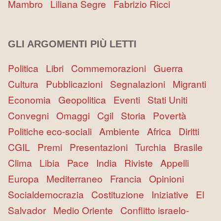
Mambro
Liliana Segre
Fabrizio Ricci
GLI ARGOMENTI PIÙ LETTI
Politica
Libri
Commemorazioni
Guerra
Cultura
Pubblicazioni
Segnalazioni
Migranti
Economia
Geopolitica
Eventi
Stati Uniti
Convegni
Omaggi
Cgil
Storia
Povertà
Politiche eco-sociali
Ambiente
Africa
Diritti
CGIL
Premi
Presentazioni
Turchia
Brasile
Clima
Libia
Pace
India
Riviste
Appelli
Europa
Mediterraneo
Francia
Opinioni
Socialdemocrazia
Costituzione
Iniziative
El
Salvador
Medio Oriente
Conflitto israelo-