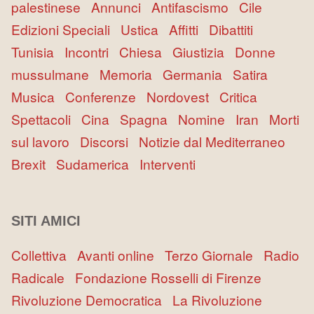
palestinese
Annunci
Antifascismo
Cile
Edizioni Speciali
Ustica
Affitti
Dibattiti
Tunisia
Incontri
Chiesa
Giustizia
Donne
mussulmane
Memoria
Germania
Satira
Musica
Conferenze
Nordovest
Critica
Spettacoli
Cina
Spagna
Nomine
Iran
Morti
sul lavoro
Discorsi
Notizie dal Mediterraneo
Brexit
Sudamerica
Interventi
SITI AMICI
Collettiva
Avanti online
Terzo Giornale
Radio
Radicale
Fondazione Rosselli di Firenze
Rivoluzione Democratica
La Rivoluzione