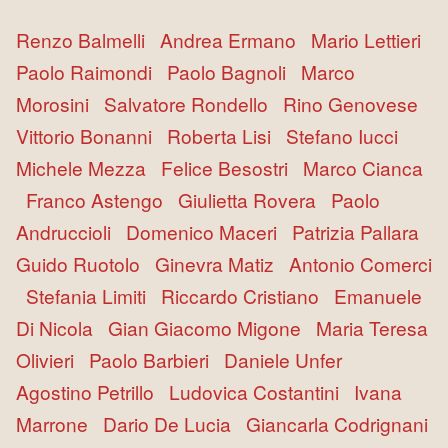
Renzo Balmelli
Andrea Ermano
Mario Lettieri
Paolo Raimondi
Paolo Bagnoli
Marco
Morosini
Salvatore Rondello
Rino Genovese
Vittorio Bonanni
Roberta Lisi
Stefano Iucci
Michele Mezza
Felice Besostri
Marco Cianca
Franco Astengo
Giulietta Rovera
Paolo
Andruccioli
Domenico Maceri
Patrizia Pallara
Guido Ruotolo
Ginevra Matiz
Antonio Comerci
Stefania Limiti
Riccardo Cristiano
Emanuele
Di Nicola
Gian Giacomo Migone
Maria Teresa
Olivieri
Paolo Barbieri
Daniele Unfer
Agostino Petrillo
Ludovica Costantini
Ivana
Marrone
Dario De Lucia
Giancarla Codrignani