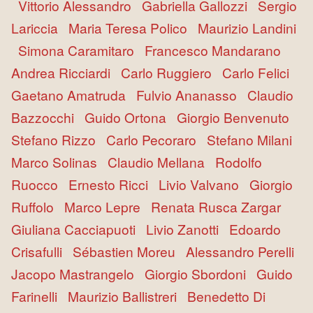
Vittorio Alessandro
Gabriella Gallozzi
Sergio
Lariccia
Maria Teresa Polico
Maurizio Landini
Simona Caramitaro
Francesco Mandarano
Andrea Ricciardi
Carlo Ruggiero
Carlo Felici
Gaetano Amatruda
Fulvio Ananasso
Claudio
Bazzocchi
Guido Ortona
Giorgio Benvenuto
Stefano Rizzo
Carlo Pecoraro
Stefano Milani
Marco Solinas
Claudio Mellana
Rodolfo
Ruocco
Ernesto Ricci
Livio Valvano
Giorgio
Ruffolo
Marco Lepre
Renata Rusca Zargar
Giuliana Cacciapuoti
Livio Zanotti
Edoardo
Crisafulli
Sébastien Moreu
Alessandro Perelli
Jacopo Mastrangelo
Giorgio Sbordoni
Guido
Farinelli
Maurizio Ballistreri
Benedetto Di