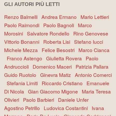
GLI AUTORI PIÙ LETTI
Renzo Balmelli
Andrea Ermano
Mario Lettieri
Paolo Raimondi
Paolo Bagnoli
Marco
Morosini
Salvatore Rondello
Rino Genovese
Vittorio Bonanni
Roberta Lisi
Stefano Iucci
Michele Mezza
Felice Besostri
Marco Cianca
Franco Astengo
Giulietta Rovera
Paolo
Andruccioli
Domenico Maceri
Patrizia Pallara
Guido Ruotolo
Ginevra Matiz
Antonio Comerci
Stefania Limiti
Riccardo Cristiano
Emanuele
Di Nicola
Gian Giacomo Migone
Maria Teresa
Olivieri
Paolo Barbieri
Daniele Unfer
Agostino Petrillo
Ludovica Costantini
Ivana