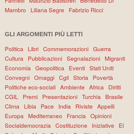
Farinelli
Maurizio Ballistreri
Benedetto Di
Mambro
Liliana Segre
Fabrizio Ricci
GLI ARGOMENTI PIÙ LETTI
Politica
Libri
Commemorazioni
Guerra
Cultura
Pubblicazioni
Segnalazioni
Migranti
Economia
Geopolitica
Eventi
Stati Uniti
Convegni
Omaggi
Cgil
Storia
Povertà
Politiche eco-sociali
Ambiente
Africa
Diritti
CGIL
Premi
Presentazioni
Turchia
Brasile
Clima
Libia
Pace
India
Riviste
Appelli
Europa
Mediterraneo
Francia
Opinioni
Socialdemocrazia
Costituzione
Iniziative
El