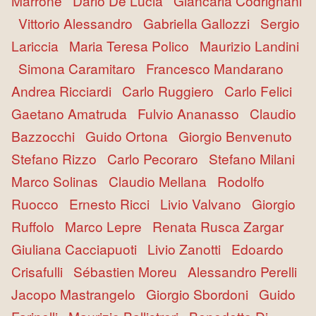
Marrone
Dario De Lucia
Giancarla Codrignani
Vittorio Alessandro
Gabriella Gallozzi
Sergio
Lariccia
Maria Teresa Polico
Maurizio Landini
Simona Caramitaro
Francesco Mandarano
Andrea Ricciardi
Carlo Ruggiero
Carlo Felici
Gaetano Amatruda
Fulvio Ananasso
Claudio
Bazzocchi
Guido Ortona
Giorgio Benvenuto
Stefano Rizzo
Carlo Pecoraro
Stefano Milani
Marco Solinas
Claudio Mellana
Rodolfo
Ruocco
Ernesto Ricci
Livio Valvano
Giorgio
Ruffolo
Marco Lepre
Renata Rusca Zargar
Giuliana Cacciapuoti
Livio Zanotti
Edoardo
Crisafulli
Sébastien Moreu
Alessandro Perelli
Jacopo Mastrangelo
Giorgio Sbordoni
Guido