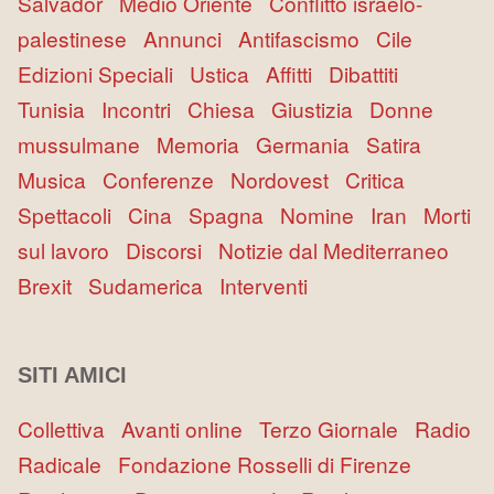
Salvador
Medio Oriente
Conflitto israelo-
palestinese
Annunci
Antifascismo
Cile
Edizioni Speciali
Ustica
Affitti
Dibattiti
Tunisia
Incontri
Chiesa
Giustizia
Donne
mussulmane
Memoria
Germania
Satira
Musica
Conferenze
Nordovest
Critica
Spettacoli
Cina
Spagna
Nomine
Iran
Morti
sul lavoro
Discorsi
Notizie dal Mediterraneo
Brexit
Sudamerica
Interventi
SITI AMICI
Collettiva
Avanti online
Terzo Giornale
Radio
Radicale
Fondazione Rosselli di Firenze