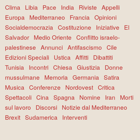
Clima
Libia
Pace
India
Riviste
Appelli
Europa
Mediterraneo
Francia
Opinioni
Socialdemocrazia
Costituzione
Iniziative
El
Salvador
Medio Oriente
Conflitto israelo-
palestinese
Annunci
Antifascismo
Cile
Edizioni Speciali
Ustica
Affitti
Dibattiti
Tunisia
Incontri
Chiesa
Giustizia
Donne
mussulmane
Memoria
Germania
Satira
Musica
Conferenze
Nordovest
Critica
Spettacoli
Cina
Spagna
Nomine
Iran
Morti
sul lavoro
Discorsi
Notizie dal Mediterraneo
Brexit
Sudamerica
Interventi