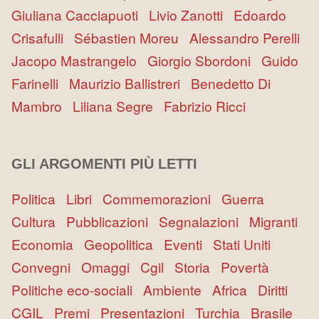
Giuliana Cacciapuoti
Livio Zanotti
Edoardo
Crisafulli
Sébastien Moreu
Alessandro Perelli
Jacopo Mastrangelo
Giorgio Sbordoni
Guido
Farinelli
Maurizio Ballistreri
Benedetto Di
Mambro
Liliana Segre
Fabrizio Ricci
GLI ARGOMENTI PIÙ LETTI
Politica
Libri
Commemorazioni
Guerra
Cultura
Pubblicazioni
Segnalazioni
Migranti
Economia
Geopolitica
Eventi
Stati Uniti
Convegni
Omaggi
Cgil
Storia
Povertà
Politiche eco-sociali
Ambiente
Africa
Diritti
CGIL
Premi
Presentazioni
Turchia
Brasile