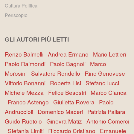
Cultura Politica
Periscopio
GLI AUTORI PIÙ LETTI
Renzo Balmelli
Andrea Ermano
Mario Lettieri
Paolo Raimondi
Paolo Bagnoli
Marco
Morosini
Salvatore Rondello
Rino Genovese
Vittorio Bonanni
Roberta Lisi
Stefano Iucci
Michele Mezza
Felice Besostri
Marco Cianca
Franco Astengo
Giulietta Rovera
Paolo
Andruccioli
Domenico Maceri
Patrizia Pallara
Guido Ruotolo
Ginevra Matiz
Antonio Comerci
Stefania Limiti
Riccardo Cristiano
Emanuele