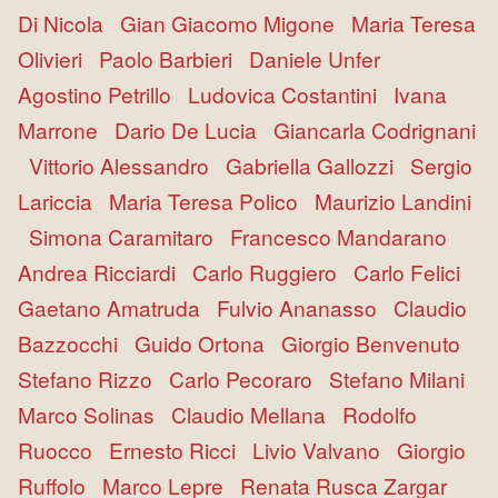
Di Nicola
Gian Giacomo Migone
Maria Teresa
Olivieri
Paolo Barbieri
Daniele Unfer
Agostino Petrillo
Ludovica Costantini
Ivana
Marrone
Dario De Lucia
Giancarla Codrignani
Vittorio Alessandro
Gabriella Gallozzi
Sergio
Lariccia
Maria Teresa Polico
Maurizio Landini
Simona Caramitaro
Francesco Mandarano
Andrea Ricciardi
Carlo Ruggiero
Carlo Felici
Gaetano Amatruda
Fulvio Ananasso
Claudio
Bazzocchi
Guido Ortona
Giorgio Benvenuto
Stefano Rizzo
Carlo Pecoraro
Stefano Milani
Marco Solinas
Claudio Mellana
Rodolfo
Ruocco
Ernesto Ricci
Livio Valvano
Giorgio
Ruffolo
Marco Lepre
Renata Rusca Zargar