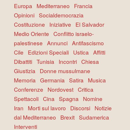
Europa
Mediterraneo
Francia
Opinioni
Socialdemocrazia
Costituzione
Iniziative
El Salvador
Medio Oriente
Conflitto israelo-
palestinese
Annunci
Antifascismo
Cile
Edizioni Speciali
Ustica
Affitti
Dibattiti
Tunisia
Incontri
Chiesa
Giustizia
Donne mussulmane
Memoria
Germania
Satira
Musica
Conferenze
Nordovest
Critica
Spettacoli
Cina
Spagna
Nomine
Iran
Morti sul lavoro
Discorsi
Notizie
dal Mediterraneo
Brexit
Sudamerica
Interventi