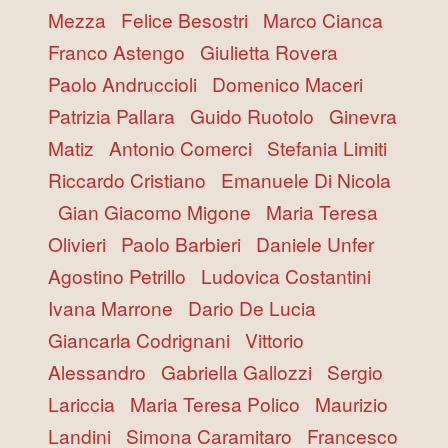
Mezza
Felice Besostri
Marco Cianca
Franco Astengo
Giulietta Rovera
Paolo Andruccioli
Domenico Maceri
Patrizia Pallara
Guido Ruotolo
Ginevra
Matiz
Antonio Comerci
Stefania Limiti
Riccardo Cristiano
Emanuele Di Nicola
Gian Giacomo Migone
Maria Teresa
Olivieri
Paolo Barbieri
Daniele Unfer
Agostino Petrillo
Ludovica Costantini
Ivana Marrone
Dario De Lucia
Giancarla Codrignani
Vittorio
Alessandro
Gabriella Gallozzi
Sergio
Lariccia
Maria Teresa Polico
Maurizio
Landini
Simona Caramitaro
Francesco