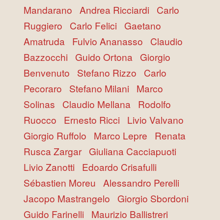
Mandarano
Andrea Ricciardi
Carlo
Ruggiero
Carlo Felici
Gaetano
Amatruda
Fulvio Ananasso
Claudio
Bazzocchi
Guido Ortona
Giorgio
Benvenuto
Stefano Rizzo
Carlo
Pecoraro
Stefano Milani
Marco
Solinas
Claudio Mellana
Rodolfo
Ruocco
Ernesto Ricci
Livio Valvano
Giorgio Ruffolo
Marco Lepre
Renata
Rusca Zargar
Giuliana Cacciapuoti
Livio Zanotti
Edoardo Crisafulli
Sébastien Moreu
Alessandro Perelli
Jacopo Mastrangelo
Giorgio Sbordoni
Guido Farinelli
Maurizio Ballistreri