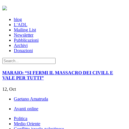
blog
L'ADL
Mailing List
Newsletter
Pubblicazioni
Archivi
Donazioni
MARAIO: “SI FERMI IL MASSACRO DEI CIVILI. E
VALE PER TUTTI”
12, Oct
Gaetano Amatruda
Avanti online
Politica
Medio Oriente
Conflitto israelo-palestinese