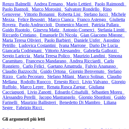
Renzo Balmelli
Andrea Ermano
Mario Lettieri
Paolo Raimondi
Paolo Bagnoli
Marco Morosini
Salvatore Rondello
Rino
Genovese
Vittorio Bonanni
Roberta Lisi
Stefano Iucci
Michele
Mezza
Felice Besostri
Marco Cianca
Franco Astengo
Giulietta
Rovera
Paolo Andruccioli
Domenico Maceri
Patrizia Pallara
Guido Ruotolo
Ginevra Matiz
Antonio Comerci
Stefania Limiti
Riccardo Cristiano
Emanuele Di Nicola
Gian Giacomo Migone
Maria Teresa Olivieri
Paolo Barbieri
Daniele Unfer
Agostino
Petrillo
Ludovica Costantini
Ivana Marrone
Dario De Lucia
Giancarla Codrignani
Vittorio Alessandro
Gabriella Gallozzi
Sergio Lariccia
Maria Teresa Polico
Maurizio Landini
Simona
Caramitaro
Francesco Mandarano
Andrea Ricciardi
Carlo
Ruggiero
Carlo Felici
Gaetano Amatruda
Fulvio Ananasso
Claudio Bazzocchi
Guido Ortona
Giorgio Benvenuto
Stefano
Rizzo
Carlo Pecoraro
Stefano Milani
Marco Solinas
Claudio
Mellana
Rodolfo Ruocco
Ernesto Ricci
Livio Valvano
Giorgio
Ruffolo
Marco Lepre
Renata Rusca Zargar
Giuliana
Cacciapuoti
Livio Zanotti
Edoardo Crisafulli
Sébastien Moreu
Alessandro Perelli
Jacopo Mastrangelo
Giorgio Sbordoni
Guido
Farinelli
Maurizio Ballistreri
Benedetto Di Mambro
Liliana
Segre
Fabrizio Ricci
Gli argomenti più letti