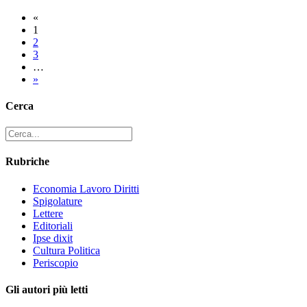
«
1
2
3
…
»
Cerca
Rubriche
Economia Lavoro Diritti
Spigolature
Lettere
Editoriali
Ipse dixit
Cultura Politica
Periscopio
Gli autori più letti