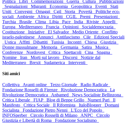
Politica
Libri
Commemorazioni
Guerra
Cultura
Pubblicazioni
Segnalazioni
Migranti
Economia
Geopolitica
Eventi
Stati
Uniti
Convegni
Omaggi
Cgil
Storia
Povertà
Politiche eco-
sociali
Ambiente
Africa
Diritti
CGIL
Premi
Presentazioni
Turchia
Brasile
Clima
Libia
Pace
India
Riviste
Appelli
Europa
Mediterraneo
Francia
Opinioni
Socialdemocrazia
Costituzione
Iniziative
El Salvador
Medio Oriente
Conflitto
israelo-palestinese
Annunci
Antifascismo
Cile
Edizioni Speciali
Ustica
Affitti
Dibattiti
Tunisia
Incontri
Chiesa
Giustizia
Donne mussulmane
Memoria
Germania
Satira
Musica
Conferenze
Nordovest
Critica
Spettacoli
Cina
Spagna
Nomine
Iran
Morti sul lavoro
Discorsi
Notizie dal
Mediterraneo
Brexit
Sudamerica
Interventi
Siti amici
Collettiva
Avanti online
Terzo Giornale
Radio Radicale
Fondazione Rosselli di Firenze
Rivoluzione Democratica
La
Rivoluzione Democratica
Anbamed
News Socialiste Bellinzona
Critica Liberale
FIAP
Blog di Beppe Grillo
Numeri Pari
Il
Manifesto
Critica Sociale
Il Riformista
ItaloBlogger
Domani
Socialista
Fondazione Pietro Nenni
L'Eco del Popolo
INFOSperber
Circolo Rosselli di Milano
ANPC
Circolo
Giustizia e Libertà di Roma
Fondazione Socialismo