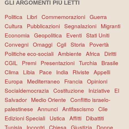
GLI ARGOMENTI PIÙ LETTI
Politica
Libri
Commemorazioni
Guerra
Cultura
Pubblicazioni
Segnalazioni
Migranti
Economia
Geopolitica
Eventi
Stati Uniti
Convegni
Omaggi
Cgil
Storia
Povertà
Politiche eco-sociali
Ambiente
Africa
Diritti
CGIL
Premi
Presentazioni
Turchia
Brasile
Clima
Libia
Pace
India
Riviste
Appelli
Europa
Mediterraneo
Francia
Opinioni
Socialdemocrazia
Costituzione
Iniziative
El
Salvador
Medio Oriente
Conflitto israelo-
palestinese
Annunci
Antifascismo
Cile
Edizioni Speciali
Ustica
Affitti
Dibattiti
Tunisia
Incontri
Chiesa
Giustizia
Donne