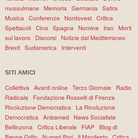
mussulmane
Memoria
Germania
Satira
Musica
Conferenze
Nordovest
Critica
Spettacoli
Cina
Spagna
Nomine
Iran
Morti
sul lavoro
Discorsi
Notizie dal Mediterraneo
Brexit
Sudamerica
Interventi
SITI AMICI
Collettiva
Avanti online
Terzo Giornale
Radio
Radicale
Fondazione Rosselli di Firenze
Rivoluzione Democratica
La Rivoluzione
Democratica
Anbamed
News Socialiste
Bellinzona
Critica Liberale
FIAP
Blog di
Beppe Grillo
Numeri Pari
Il Manifesto
Critica