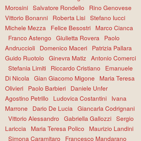
Morosini
Salvatore Rondello
Rino Genovese
Vittorio Bonanni
Roberta Lisi
Stefano Iucci
Michele Mezza
Felice Besostri
Marco Cianca
Franco Astengo
Giulietta Rovera
Paolo
Andruccioli
Domenico Maceri
Patrizia Pallara
Guido Ruotolo
Ginevra Matiz
Antonio Comerci
Stefania Limiti
Riccardo Cristiano
Emanuele
Di Nicola
Gian Giacomo Migone
Maria Teresa
Olivieri
Paolo Barbieri
Daniele Unfer
Agostino Petrillo
Ludovica Costantini
Ivana
Marrone
Dario De Lucia
Giancarla Codrignani
Vittorio Alessandro
Gabriella Gallozzi
Sergio
Lariccia
Maria Teresa Polico
Maurizio Landini
Simona Caramitaro
Francesco Mandarano