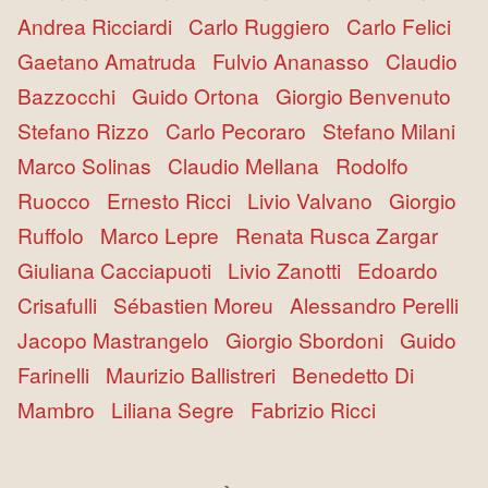
Andrea Ricciardi
Carlo Ruggiero
Carlo Felici
Gaetano Amatruda
Fulvio Ananasso
Claudio
Bazzocchi
Guido Ortona
Giorgio Benvenuto
Stefano Rizzo
Carlo Pecoraro
Stefano Milani
Marco Solinas
Claudio Mellana
Rodolfo
Ruocco
Ernesto Ricci
Livio Valvano
Giorgio
Ruffolo
Marco Lepre
Renata Rusca Zargar
Giuliana Cacciapuoti
Livio Zanotti
Edoardo
Crisafulli
Sébastien Moreu
Alessandro Perelli
Jacopo Mastrangelo
Giorgio Sbordoni
Guido
Farinelli
Maurizio Ballistreri
Benedetto Di
Mambro
Liliana Segre
Fabrizio Ricci