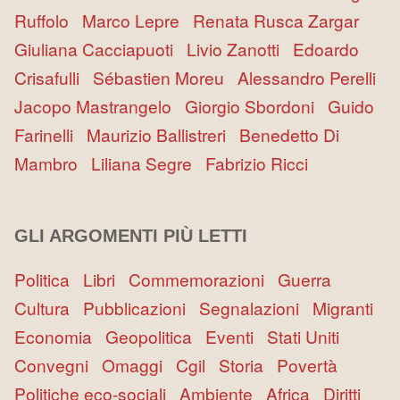
Ruffolo
Marco Lepre
Renata Rusca Zargar
Giuliana Cacciapuoti
Livio Zanotti
Edoardo
Crisafulli
Sébastien Moreu
Alessandro Perelli
Jacopo Mastrangelo
Giorgio Sbordoni
Guido
Farinelli
Maurizio Ballistreri
Benedetto Di
Mambro
Liliana Segre
Fabrizio Ricci
GLI ARGOMENTI PIÙ LETTI
Politica
Libri
Commemorazioni
Guerra
Cultura
Pubblicazioni
Segnalazioni
Migranti
Economia
Geopolitica
Eventi
Stati Uniti
Convegni
Omaggi
Cgil
Storia
Povertà
Politiche eco-sociali
Ambiente
Africa
Diritti