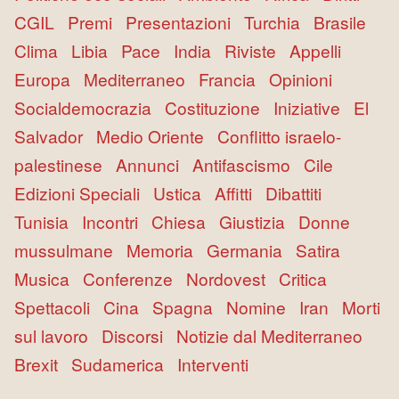
CGIL
Premi
Presentazioni
Turchia
Brasile
Clima
Libia
Pace
India
Riviste
Appelli
Europa
Mediterraneo
Francia
Opinioni
Socialdemocrazia
Costituzione
Iniziative
El
Salvador
Medio Oriente
Conflitto israelo-
palestinese
Annunci
Antifascismo
Cile
Edizioni Speciali
Ustica
Affitti
Dibattiti
Tunisia
Incontri
Chiesa
Giustizia
Donne
mussulmane
Memoria
Germania
Satira
Musica
Conferenze
Nordovest
Critica
Spettacoli
Cina
Spagna
Nomine
Iran
Morti
sul lavoro
Discorsi
Notizie dal Mediterraneo
Brexit
Sudamerica
Interventi