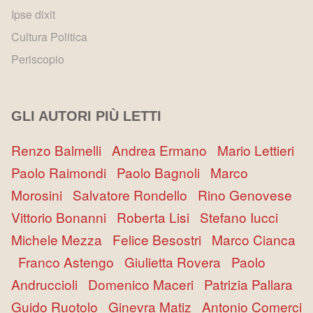
Ipse dixit
Cultura Politica
Periscopio
GLI AUTORI PIÙ LETTI
Renzo Balmelli
Andrea Ermano
Mario Lettieri
Paolo Raimondi
Paolo Bagnoli
Marco
Morosini
Salvatore Rondello
Rino Genovese
Vittorio Bonanni
Roberta Lisi
Stefano Iucci
Michele Mezza
Felice Besostri
Marco Cianca
Franco Astengo
Giulietta Rovera
Paolo
Andruccioli
Domenico Maceri
Patrizia Pallara
Guido Ruotolo
Ginevra Matiz
Antonio Comerci