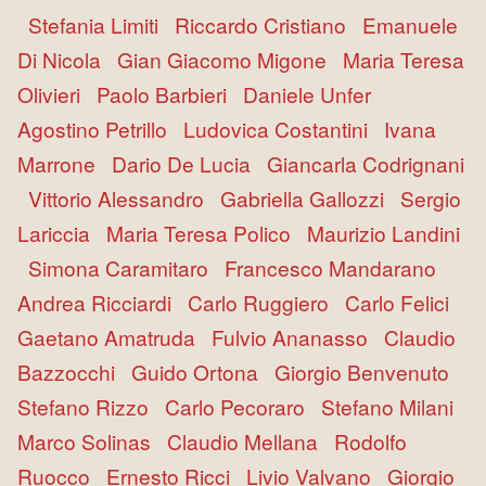
Stefania Limiti
Riccardo Cristiano
Emanuele
Di Nicola
Gian Giacomo Migone
Maria Teresa
Olivieri
Paolo Barbieri
Daniele Unfer
Agostino Petrillo
Ludovica Costantini
Ivana
Marrone
Dario De Lucia
Giancarla Codrignani
Vittorio Alessandro
Gabriella Gallozzi
Sergio
Lariccia
Maria Teresa Polico
Maurizio Landini
Simona Caramitaro
Francesco Mandarano
Andrea Ricciardi
Carlo Ruggiero
Carlo Felici
Gaetano Amatruda
Fulvio Ananasso
Claudio
Bazzocchi
Guido Ortona
Giorgio Benvenuto
Stefano Rizzo
Carlo Pecoraro
Stefano Milani
Marco Solinas
Claudio Mellana
Rodolfo
Ruocco
Ernesto Ricci
Livio Valvano
Giorgio