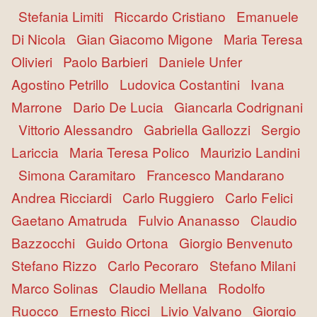
Stefania Limiti
Riccardo Cristiano
Emanuele
Di Nicola
Gian Giacomo Migone
Maria Teresa
Olivieri
Paolo Barbieri
Daniele Unfer
Agostino Petrillo
Ludovica Costantini
Ivana
Marrone
Dario De Lucia
Giancarla Codrignani
Vittorio Alessandro
Gabriella Gallozzi
Sergio
Lariccia
Maria Teresa Polico
Maurizio Landini
Simona Caramitaro
Francesco Mandarano
Andrea Ricciardi
Carlo Ruggiero
Carlo Felici
Gaetano Amatruda
Fulvio Ananasso
Claudio
Bazzocchi
Guido Ortona
Giorgio Benvenuto
Stefano Rizzo
Carlo Pecoraro
Stefano Milani
Marco Solinas
Claudio Mellana
Rodolfo
Ruocco
Ernesto Ricci
Livio Valvano
Giorgio