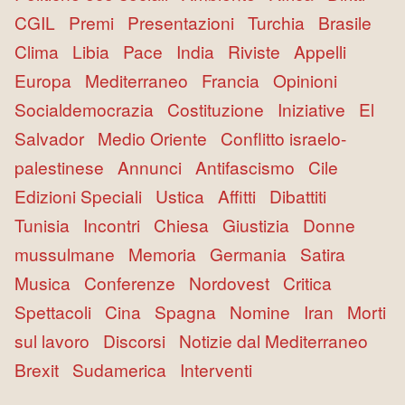
CGIL
Premi
Presentazioni
Turchia
Brasile
Clima
Libia
Pace
India
Riviste
Appelli
Europa
Mediterraneo
Francia
Opinioni
Socialdemocrazia
Costituzione
Iniziative
El
Salvador
Medio Oriente
Conflitto israelo-
palestinese
Annunci
Antifascismo
Cile
Edizioni Speciali
Ustica
Affitti
Dibattiti
Tunisia
Incontri
Chiesa
Giustizia
Donne
mussulmane
Memoria
Germania
Satira
Musica
Conferenze
Nordovest
Critica
Spettacoli
Cina
Spagna
Nomine
Iran
Morti
sul lavoro
Discorsi
Notizie dal Mediterraneo
Brexit
Sudamerica
Interventi