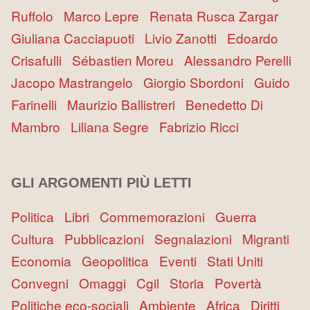
Ruffolo
Marco Lepre
Renata Rusca Zargar
Giuliana Cacciapuoti
Livio Zanotti
Edoardo
Crisafulli
Sébastien Moreu
Alessandro Perelli
Jacopo Mastrangelo
Giorgio Sbordoni
Guido
Farinelli
Maurizio Ballistreri
Benedetto Di
Mambro
Liliana Segre
Fabrizio Ricci
GLI ARGOMENTI PIÙ LETTI
Politica
Libri
Commemorazioni
Guerra
Cultura
Pubblicazioni
Segnalazioni
Migranti
Economia
Geopolitica
Eventi
Stati Uniti
Convegni
Omaggi
Cgil
Storia
Povertà
Politiche eco-sociali
Ambiente
Africa
Diritti