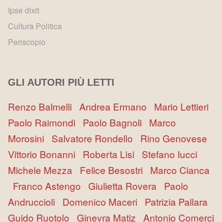
Ipse dixit
Cultura Politica
Periscopio
GLI AUTORI PIÙ LETTI
Renzo Balmelli
Andrea Ermano
Mario Lettieri
Paolo Raimondi
Paolo Bagnoli
Marco
Morosini
Salvatore Rondello
Rino Genovese
Vittorio Bonanni
Roberta Lisi
Stefano Iucci
Michele Mezza
Felice Besostri
Marco Cianca
Franco Astengo
Giulietta Rovera
Paolo
Andruccioli
Domenico Maceri
Patrizia Pallara
Guido Ruotolo
Ginevra Matiz
Antonio Comerci